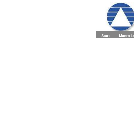
Start
Macro L