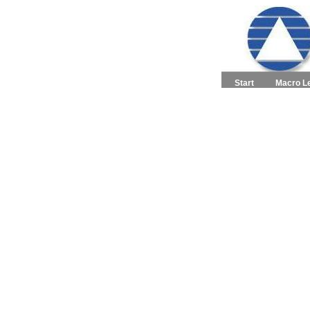
Start
Macro L